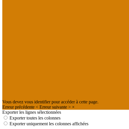
Vous devez vous identifier pour accéder à cette page.
Erreur précédente
<
Erreur suivante
>
×
Exporter les lignes sélectionnées
Exporter toutes les colonnes
Exporter uniquement les colonnes affichées