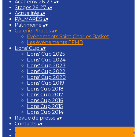
Académy 26-27
▴
▾
Stages 26-27
▴
▾
Actualités
▴
▾
PALMARÈS
▴
▾
Patrimoine
▴
▾
Galerie Photos
▴
▾
Événements Saint Charles Basket
Les évènements EFMB
Lions' Cup
▴
▾
Lions' Cup 2025
Lions' Cup 2024
Lions' Cup 2023
Lions' Cup 2022
Lions' Cup 2020
Lions' Cup 2019
Lions Cup 2018
Lions Cup 2017
Lions Cup 2016
Lions Cup 2015
Lions Cup 2014
Revue de presse
▴
▾
Contacts
▴
▾