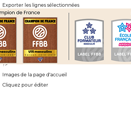
Exporter les lignes sélectionnées
Exporter toutes les colonnes
Exporter uniquement les colonnes affichées
Menu
<
>
Événements Saint Charles Basket
Les évènements EFMB
?>
Images de la page d'accueil
Cliquez pour éditer