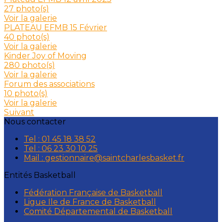
27 photo(s)
Voir la galerie
PLATEAU EFMB 15 Février
40 photo(s)
Voir la galerie
Kinder Joy of Moving
280 photo(s)
Voir la galerie
Forum des associations
10 photo(s)
Voir la galerie
Suivant
Nous contacter
Tel : 01 45 18 38 52
Tel : 06 23 30 10 25
Mail : gestionnaire@saintcharlesbasket.fr
Entités Basketball
Fédération Française de Basketball
Ligue Ile de France de Basketball
Comité Départemental de Basketball