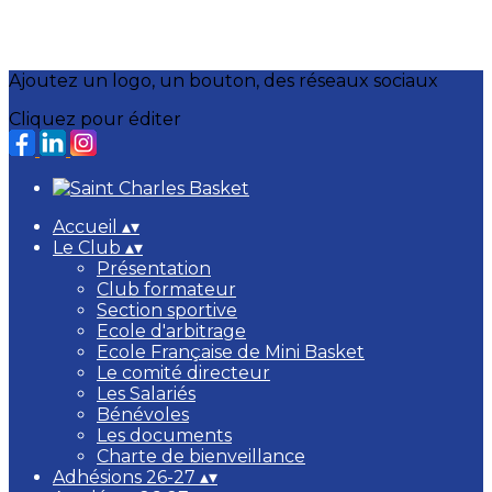
Ajoutez un logo, un bouton, des réseaux sociaux
Cliquez pour éditer
Accueil
▴
▾
Le Club
▴
▾
Présentation
Club formateur
Section sportive
Ecole d'arbitrage
Ecole Française de Mini Basket
Le comité directeur
Les Salariés
Bénévoles
Les documents
Charte de bienveillance
Adhésions 26-27
▴
▾