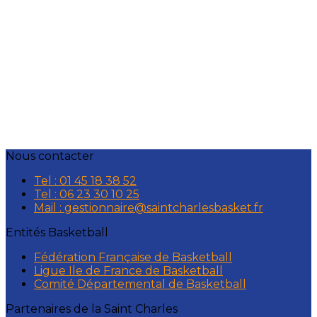
Nous contacter
Tel : 01 45 18 38 52
Tel : 06 23 30 10 25
Mail : gestionnaire@saintcharlesbasket.fr
Entités Basketball
Fédération Française de Basketball
Ligue Ile de France de Basketball
Comité Départemental de Basketball
Partenaires de la Saint Charles