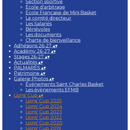
Section sportive
Ecole d'arbitrage
Ecole Française de Mini Basket
Le comité directeur
Les Salariés
Bénévoles
Les documents
Charte de bienveillance
Adhésions 26-27
▴
▾
Académy 26-27
▴
▾
Stages 26-27
▴
▾
Actualités
▴
▾
PALMARÈS
▴
▾
Patrimoine
▴
▾
Galerie Photos
▴
▾
Événements Saint Charles Basket
Les évènements EFMB
Lions' Cup
▴
▾
Lions' Cup 2025
Lions' Cup 2024
Lions' Cup 2023
Lions' Cup 2022
Lions' Cup 2020
Lions' Cup 2019