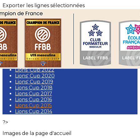
Exporter les lignes sélectionnées
Exporter toutes les colonnes
Exporter uniquement les colonnes affichées
Menu
<
>
Lions' Cup 2025
Lions' Cup 2024
Lions' Cup 2023
Lions' Cup 2022
Lions' Cup 2020
Lions' Cup 2019
Lions Cup 2018
Lions Cup 2017
Lions Cup 2016
Lions Cup 2015
Lions Cup 2014
?>
Images de la page d'accueil