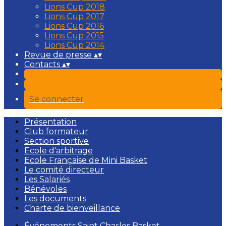
Lions Cup 2018
Lions Cup 2017
Lions Cup 2016
Lions Cup 2015
Lions Cup 2014
Revue de presse
▴
▾
Contacts
▴
▾
Se connecter
Présentation
Club formateur
Section sportive
Ecole d'arbitrage
Ecole Française de Mini Basket
Le comité directeur
Les Salariés
Bénévoles
Les documents
Charte de bienveillance
Événements Saint Charles Basket