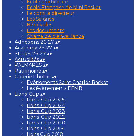
Ecole d'arbitrage
Ecole Française de Mini Basket
Le comité directeur
Les Salariés
Bénévoles
Les documents
Charte de bienveillance
Adhésions 26-27
▴
▾
Académy 26-27
▴
▾
Stages 26-27
▴
▾
Actualités
▴
▾
PALMARÈS
▴
▾
Patrimoine
▴
▾
Galerie Photos
▴
▾
Événements Saint Charles Basket
Les évènements EFMB
Lions' Cup
▴
▾
Lions' Cup 2025
Lions' Cup 2024
Lions' Cup 2023
Lions' Cup 2022
Lions' Cup 2020
Lions' Cup 2019
Lions Cup 2018