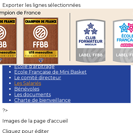
Exporter les lignes sélectionnées
Exporter toutes les colonnes
Exporter uniquement les colonnes affichées
Menu
<
>
Présentation
Club formateur
Section sportive
Ecole d'arbitrage
Ecole Française de Mini Basket
Le comité directeur
Les Salariés
Bénévoles
Les documents
Charte de bienveillance
?>
Images de la page d'accueil
Cliquez pour éditer