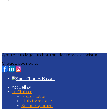
Ajoutez un logo, un bouton, des réseaux sociaux
Cliquez pour éditer
Accueil
▴
▾
Le Club
▴
▾
Présentation
Club formateur
Section sportive