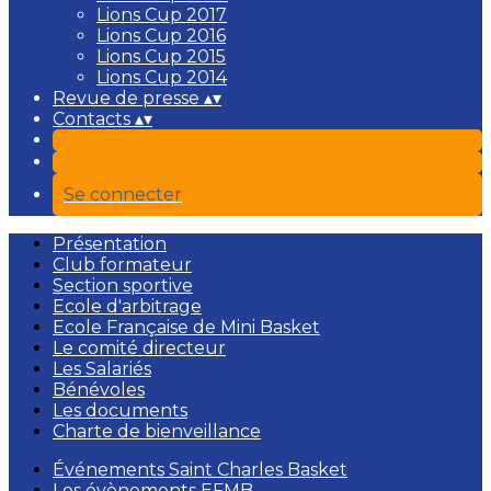
Lions Cup 2017
Lions Cup 2016
Lions Cup 2015
Lions Cup 2014
Revue de presse
▴
▾
Contacts
▴
▾
Se connecter
Présentation
Club formateur
Section sportive
Ecole d'arbitrage
Ecole Française de Mini Basket
Le comité directeur
Les Salariés
Bénévoles
Les documents
Charte de bienveillance
Événements Saint Charles Basket
Les évènements EFMB