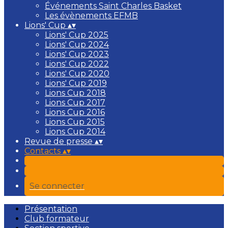
Événements Saint Charles Basket
Les évènements EFMB
Lions' Cup
▴
▾
Lions' Cup 2025
Lions' Cup 2024
Lions' Cup 2023
Lions' Cup 2022
Lions' Cup 2020
Lions' Cup 2019
Lions Cup 2018
Lions Cup 2017
Lions Cup 2016
Lions Cup 2015
Lions Cup 2014
Revue de presse
▴
▾
Contacts
▴
▾
Se connecter
Présentation
Club formateur