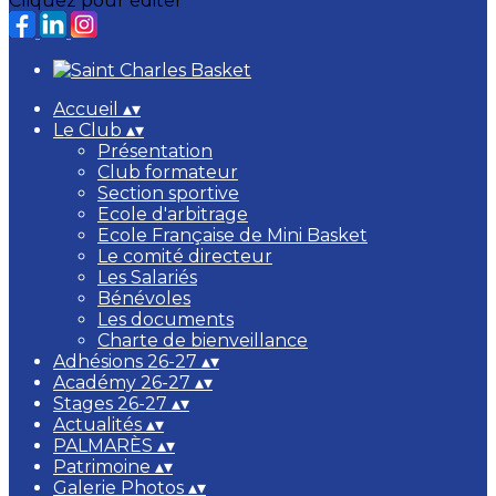
Cliquez pour éditer
Accueil
▴
▾
Le Club
▴
▾
Présentation
Club formateur
Section sportive
Ecole d'arbitrage
Ecole Française de Mini Basket
Le comité directeur
Les Salariés
Bénévoles
Les documents
Charte de bienveillance
Adhésions 26-27
▴
▾
Académy 26-27
▴
▾
Stages 26-27
▴
▾
Actualités
▴
▾
PALMARÈS
▴
▾
Patrimoine
▴
▾
Galerie Photos
▴
▾