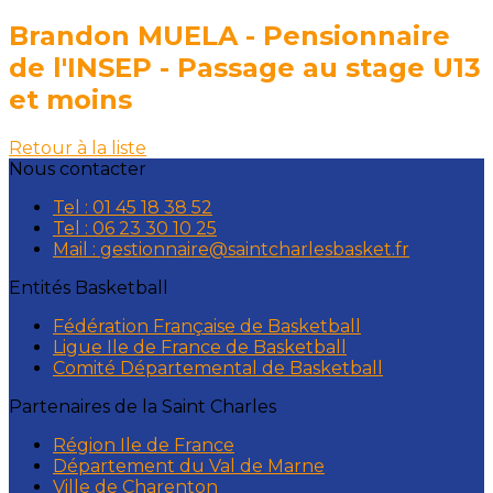
Brandon MUELA - Pensionnaire
de l'INSEP - Passage au stage U13
et moins
Retour à la liste
Nous contacter
Tel : 01 45 18 38 52
Tel : 06 23 30 10 25
Mail : gestionnaire@saintcharlesbasket.fr
Entités Basketball
Fédération Française de Basketball
Ligue Ile de France de Basketball
Comité Départemental de Basketball
Partenaires de la Saint Charles
Région Ile de France
Département du Val de Marne
Ville de Charenton