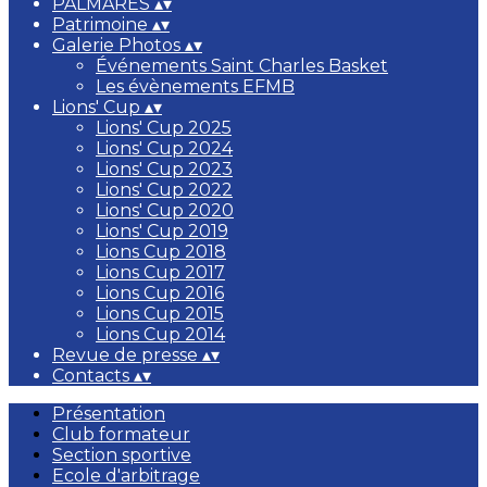
PALMARÈS
▴
▾
Patrimoine
▴
▾
Galerie Photos
▴
▾
Événements Saint Charles Basket
Les évènements EFMB
Lions' Cup
▴
▾
Lions' Cup 2025
Lions' Cup 2024
Lions' Cup 2023
Lions' Cup 2022
Lions' Cup 2020
Lions' Cup 2019
Lions Cup 2018
Lions Cup 2017
Lions Cup 2016
Lions Cup 2015
Lions Cup 2014
Revue de presse
▴
▾
Contacts
▴
▾
Présentation
Club formateur
Section sportive
Ecole d'arbitrage