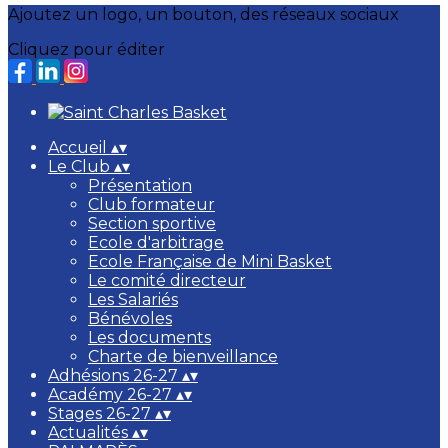
Ajoutez un logo, un bouton, des réseaux sociaux
Cliquez pour éditer
Accueil
▴
▾
Le Club
▴
▾
Présentation
Club formateur
Section sportive
Ecole d'arbitrage
Ecole Française de Mini Basket
Le comité directeur
Les Salariés
Bénévoles
Les documents
Charte de bienveillance
Adhésions 26-27
▴
▾
Académy 26-27
▴
▾
Stages 26-27
▴
▾
Actualités
▴
▾