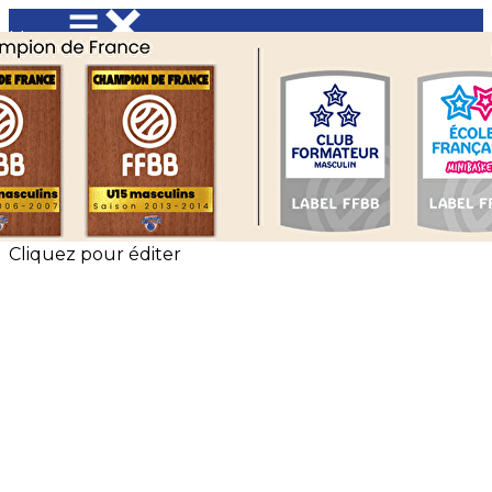
Menu
<
>
Événements Saint Charles Basket
Les évènements EFMB
?>
Images de la page d'accueil
Cliquez pour éditer