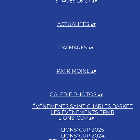
STAGES 26-27
▴
▾
ACTUALITÉS
▴
▾
PALMARÈS
▴
▾
PATRIMOINE
▴
▾
GALERIE PHOTOS
▴
▾
ÉVÉNEMENTS SAINT CHARLES BASKET
LES ÉVÈNEMENTS EFMB
LIONS' CUP
▴
▾
LIONS' CUP 2025
LIONS' CUP 2024