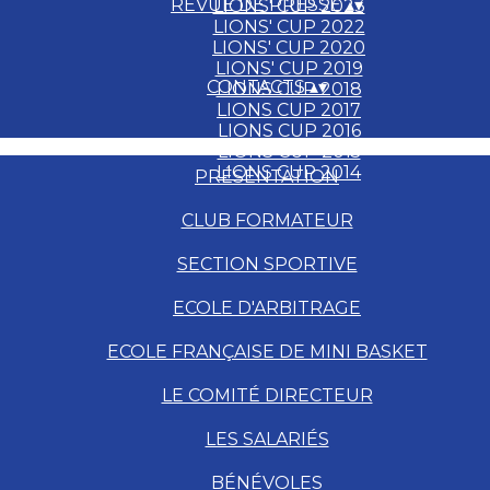
REVUE DE PRESSE
▴
▾
LIONS' CUP 2023
LIONS' CUP 2022
LIONS' CUP 2020
LIONS' CUP 2019
CONTACTS
▴
▾
LIONS CUP 2018
LIONS CUP 2017
LIONS CUP 2016
LIONS CUP 2015
LIONS CUP 2014
PRÉSENTATION
CLUB FORMATEUR
SECTION SPORTIVE
ECOLE D'ARBITRAGE
ECOLE FRANÇAISE DE MINI BASKET
LE COMITÉ DIRECTEUR
LES SALARIÉS
BÉNÉVOLES