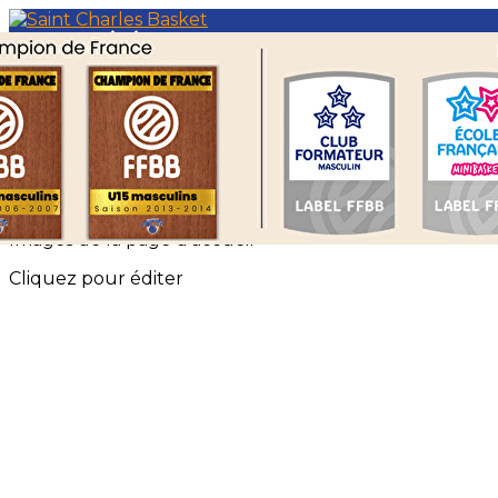
Menu
<
>
Événements Saint Charles Basket
Les évènements EFMB
?>
Images de la page d'accueil
Cliquez pour éditer