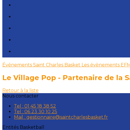
Événements Saint Charles Basket
Les évènements EF
Le Village Pop - Partenaire de la 
Retour à la liste
Nous contacter
Tel : 01 45 18 38 52
Tel : 06 23 30 10 25
Mail : gestionnaire@saintcharlesbasket.fr
Entités Basketball