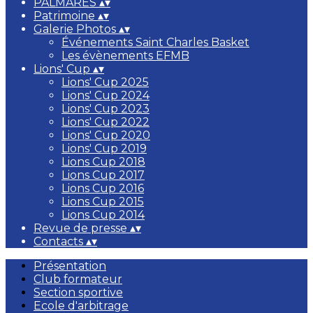
PALMARÈS
▴
▾
Patrimoine
▴
▾
Galerie Photos
▴
▾
Événements Saint Charles Basket
Les évènements EFMB
Lions' Cup
▴
▾
Lions' Cup 2025
Lions' Cup 2024
Lions' Cup 2023
Lions' Cup 2022
Lions' Cup 2020
Lions' Cup 2019
Lions Cup 2018
Lions Cup 2017
Lions Cup 2016
Lions Cup 2015
Lions Cup 2014
Revue de presse
▴
▾
Contacts
▴
▾
Présentation
Club formateur
Section sportive
Ecole d'arbitrage