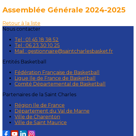
Assemblée Générale 2024-2025
Retour à la liste
Nous contacter
Tel : 01 45 18 38 52
Tel : 06 23 30 10 25
Mail : gestionnaire@saintcharlesbasket.fr
Entités Basketball
Fédération Française de Basketball
Ligue Ile de France de Basketball
Comité Départemental de Basketball
Partenaires de la Saint Charles
Région Ile de France
Département du Val de Marne
Ville de Charenton
Ville de Saint Maurice