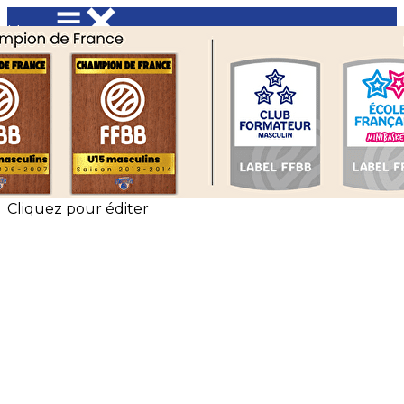
Menu
<
>
Événements Saint Charles Basket
Les évènements EFMB
?>
Images de la page d'accueil
Cliquez pour éditer