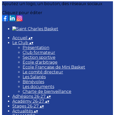
Ajoutez un logo, un bouton, des réseaux sociaux
Cliquez pour éditer
Accueil
▴
▾
Le Club
▴
▾
Présentation
Club formateur
Section sportive
Ecole d'arbitrage
Ecole Française de Mini Basket
Le comité directeur
Les Salariés
Bénévoles
Les documents
Charte de bienveillance
Adhésions 26-27
▴
▾
Académy 26-27
▴
▾
Stages 26-27
▴
▾
Actualités
▴
▾