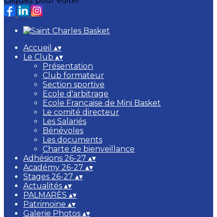
Cliquez pour éditer
Accueil
▴
▾
Le Club
▴
▾
Présentation
Club formateur
Section sportive
Ecole d'arbitrage
Ecole Française de Mini Basket
Le comité directeur
Les Salariés
Bénévoles
Les documents
Charte de bienveillance
Adhésions 26-27
▴
▾
Académy 26-27
▴
▾
Stages 26-27
▴
▾
Actualités
▴
▾
PALMARÈS
▴
▾
Patrimoine
▴
▾
Galerie Photos
▴
▾