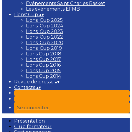
Événements Saint Charles Basket
Les évènements EFMB
Lions' Cup
▴
▾
Lions' Cup 2025
Lions' Cup 2024
Lions' Cup 2023
Lions' Cup 2022
Lions' Cup 2020
Lions' Cup 2019
Lions Cup 2018
Lions Cup 2017
Lions Cup 2016
Lions Cup 2015
Lions Cup 2014
Revue de presse
▴
▾
Contacts
▴
▾
Se connecter
Présentation
Club formateur