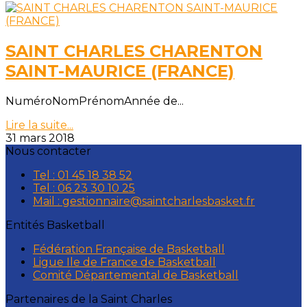
SAINT CHARLES CHARENTON
SAINT-MAURICE (FRANCE)
NuméroNomPrénomAnnée de...
Lire la suite...
31 mars 2018
Nous contacter
Tel : 01 45 18 38 52
Tel : 06 23 30 10 25
Mail : gestionnaire@saintcharlesbasket.fr
Entités Basketball
Fédération Française de Basketball
Ligue Ile de France de Basketball
Comité Départemental de Basketball
Partenaires de la Saint Charles