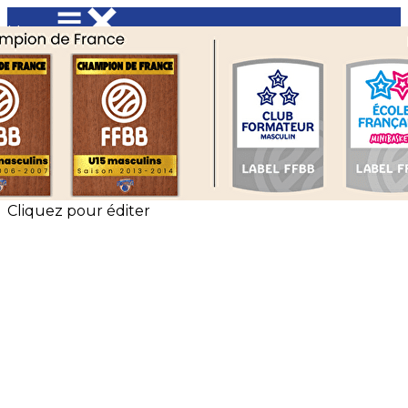
Menu
<
>
Événements Saint Charles Basket
Les évènements EFMB
?>
Images de la page d'accueil
Cliquez pour éditer