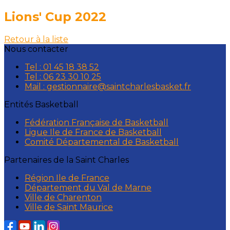
Lions' Cup 2022
Retour à la liste
Nous contacter
Tel : 01 45 18 38 52
Tel : 06 23 30 10 25
Mail : gestionnaire@saintcharlesbasket.fr
Entités Basketball
Fédération Française de Basketball
Ligue Ile de France de Basketball
Comité Départemental de Basketball
Partenaires de la Saint Charles
Région Ile de France
Département du Val de Marne
Ville de Charenton
Ville de Saint Maurice