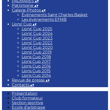
PALMARÈS
▴
▾
Patrimoine
▴
▾
Galerie Photos
▴
▾
Événements Saint Charles Basket
Les évènements EFMB
Lions' Cup
▴
▾
Lions' Cup 2025
Lions' Cup 2024
Lions' Cup 2023
Lions' Cup 2022
Lions' Cup 2020
Lions' Cup 2019
Lions Cup 2018
Lions Cup 2017
Lions Cup 2016
Lions Cup 2015
Lions Cup 2014
Revue de presse
▴
▾
Contacts
▴
▾
Présentation
Club formateur
Section sportive
Ecole d'arbitrage