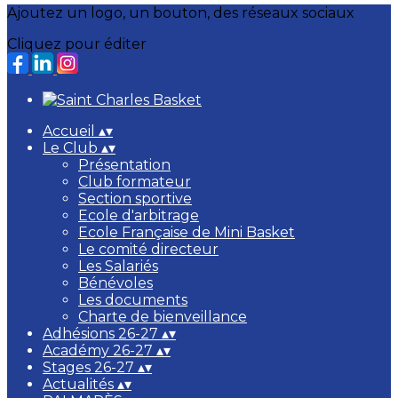
Ajoutez un logo, un bouton, des réseaux sociaux
Cliquez pour éditer
Accueil
▴
▾
Le Club
▴
▾
Présentation
Club formateur
Section sportive
Ecole d'arbitrage
Ecole Française de Mini Basket
Le comité directeur
Les Salariés
Bénévoles
Les documents
Charte de bienveillance
Adhésions 26-27
▴
▾
Académy 26-27
▴
▾
Stages 26-27
▴
▾
Actualités
▴
▾