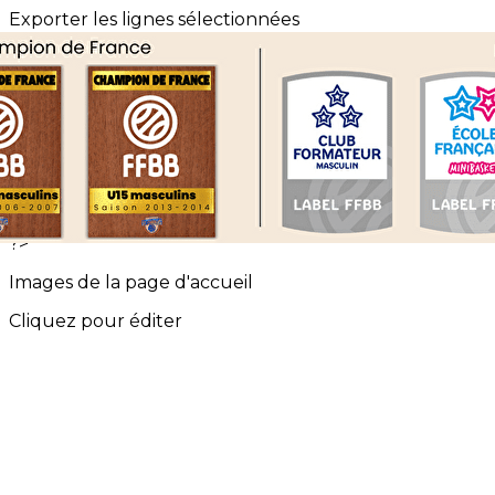
Exporter les lignes sélectionnées
Exporter toutes les colonnes
Exporter uniquement les colonnes affichées
Menu
<
>
Événements Saint Charles Basket
Les évènements EFMB
?>
Images de la page d'accueil
Cliquez pour éditer