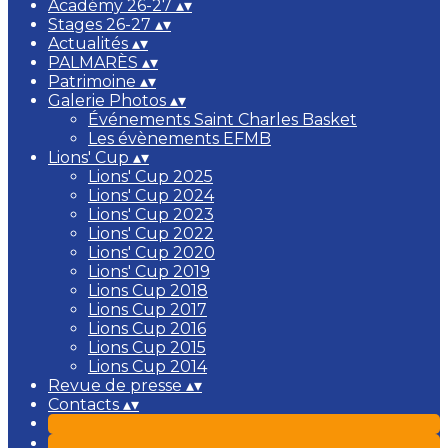
Académy 26-27
▴
▾
Stages 26-27
▴
▾
Actualités
▴
▾
PALMARÈS
▴
▾
Patrimoine
▴
▾
Galerie Photos
▴
▾
Événements Saint Charles Basket
Les évènements EFMB
Lions' Cup
▴
▾
Lions' Cup 2025
Lions' Cup 2024
Lions' Cup 2023
Lions' Cup 2022
Lions' Cup 2020
Lions' Cup 2019
Lions Cup 2018
Lions Cup 2017
Lions Cup 2016
Lions Cup 2015
Lions Cup 2014
Revue de presse
▴
▾
Contacts
▴
▾