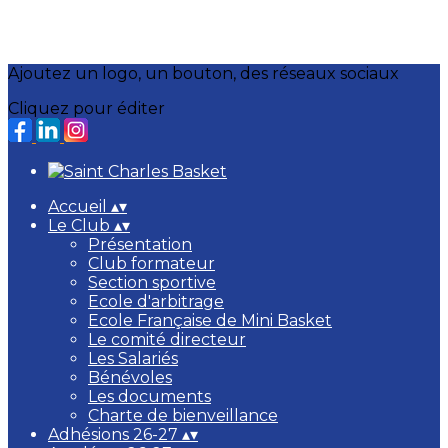
Ajoutez un logo, un bouton, des réseaux sociaux
Cliquez pour éditer
Accueil
▴
▾
Le Club
▴
▾
Présentation
Club formateur
Section sportive
Ecole d'arbitrage
Ecole Française de Mini Basket
Le comité directeur
Les Salariés
Bénévoles
Les documents
Charte de bienveillance
Adhésions 26-27
▴
▾