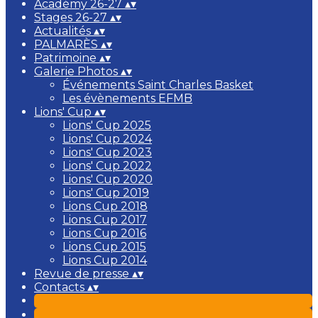
Académy 26-27
▴
▾
Stages 26-27
▴
▾
Actualités
▴
▾
PALMARÈS
▴
▾
Patrimoine
▴
▾
Galerie Photos
▴
▾
Événements Saint Charles Basket
Les évènements EFMB
Lions' Cup
▴
▾
Lions' Cup 2025
Lions' Cup 2024
Lions' Cup 2023
Lions' Cup 2022
Lions' Cup 2020
Lions' Cup 2019
Lions Cup 2018
Lions Cup 2017
Lions Cup 2016
Lions Cup 2015
Lions Cup 2014
Revue de presse
▴
▾
Contacts
▴
▾