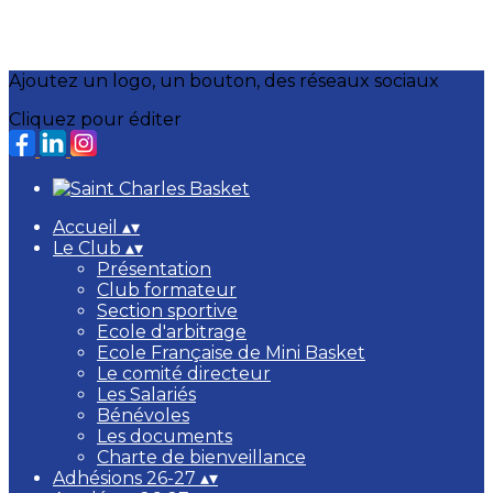
Ajoutez un logo, un bouton, des réseaux sociaux
Cliquez pour éditer
Accueil
▴
▾
Le Club
▴
▾
Présentation
Club formateur
Section sportive
Ecole d'arbitrage
Ecole Française de Mini Basket
Le comité directeur
Les Salariés
Bénévoles
Les documents
Charte de bienveillance
Adhésions 26-27
▴
▾