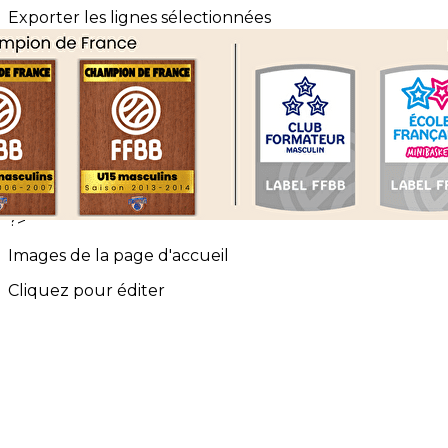
Exporter les lignes sélectionnées
Exporter toutes les colonnes
Exporter uniquement les colonnes affichées
Menu
<
>
Événements Saint Charles Basket
Les évènements EFMB
?>
Images de la page d'accueil
Cliquez pour éditer