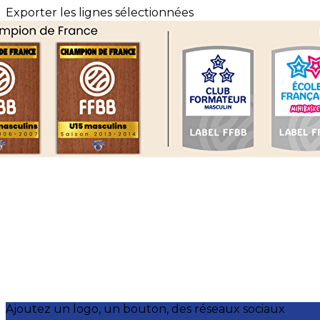
Exporter les lignes sélectionnées
Exporter toutes les colonnes
Exporter uniquement les colonnes affichées
Menu
?>
Images de la page d'accueil
Cliquez pour éditer
Ajoutez un logo, un bouton, des réseaux sociaux