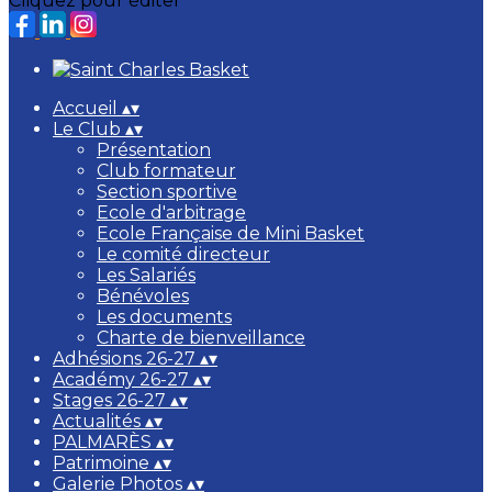
Cliquez pour éditer
Accueil
▴
▾
Le Club
▴
▾
Présentation
Club formateur
Section sportive
Ecole d'arbitrage
Ecole Française de Mini Basket
Le comité directeur
Les Salariés
Bénévoles
Les documents
Charte de bienveillance
Adhésions 26-27
▴
▾
Académy 26-27
▴
▾
Stages 26-27
▴
▾
Actualités
▴
▾
PALMARÈS
▴
▾
Patrimoine
▴
▾
Galerie Photos
▴
▾