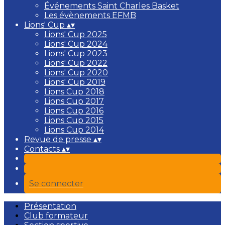
Événements Saint Charles Basket
Les évènements EFMB
Lions' Cup
▴
▾
Lions' Cup 2025
Lions' Cup 2024
Lions' Cup 2023
Lions' Cup 2022
Lions' Cup 2020
Lions' Cup 2019
Lions Cup 2018
Lions Cup 2017
Lions Cup 2016
Lions Cup 2015
Lions Cup 2014
Revue de presse
▴
▾
Contacts
▴
▾
Se connecter
Présentation
Club formateur