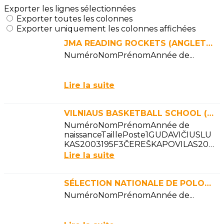
Exporter les lignes sélectionnées
Exporter toutes les colonnes
Exporter uniquement les colonnes affichées
JMA READING ROCKETS (ANGLETERRE)
NuméroNomPrénomAnnée de...
Lire la suite
VILNIAUS BASKETBALL SCHOOL (LITUANIE)
NuméroNomPrénomAnnée de
naissanceTaillePoste1GUDAVIČIUSLU
KAS2003195F3ČEREŠKAPOVILAS200
3180G4GELEŽEVIČIUSMANTAS20031
Lire la suite
82G6PUMPUTISGUSTAS2003175G7
GRAUSLYSVAKARIS...
SÉLECTION NATIONALE DE POLOGNE
NuméroNomPrénomAnnée de...